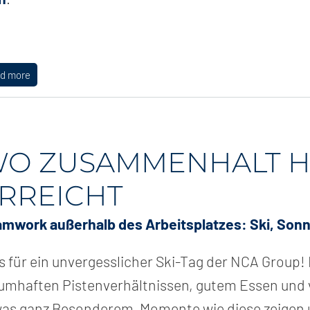
ad more
O ZUSAMMENHALT 
RREICHT
mwork außerhalb des Arbeitsplatzes: Ski, Sonn
 für ein unvergesslicher Ski-Tag der NCA Group!
umhaften Pistenverhältnissen, gutem Essen und v
as ganz Besonderem. Momente wie diese zeigen un