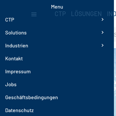
Direkt zum Inhalt
Menu
MAIN NAVIGA
CTP
LÖSUNGEN
IN
CTP
Solutions
Startseite
News
FROHE FE
Industrien
Bild
Kontakt
Impressum
Jobs
Geschäftsbedingungen
Datenschutz