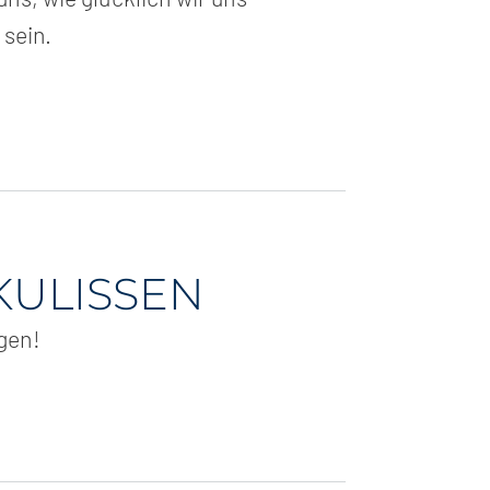
 sein.
 KULISSEN
ngen!