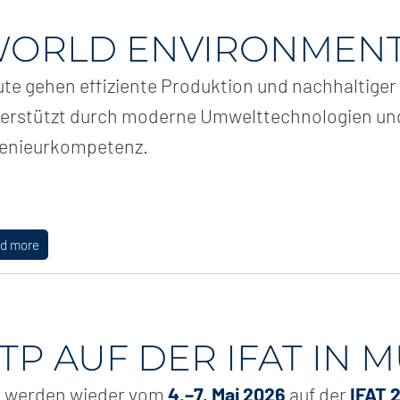
ORLD ENVIRONMENT
te gehen effiziente Produktion und nachhaltiger
erstützt durch moderne Umwelttechnologien und
genieurkompetenz.
ad more
TP AUF DER IFAT IN
r werden wieder vom
4.–7. Mai 2026
auf der
IFAT 