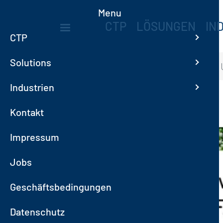
Direkt zum Inhalt
Menu
MAIN NAVIGA
CTP
LÖSUNGEN
IN
CTP
Solutions
Startseite
BESUCHEN SIE 
Industrien
Bild
Kontakt
Impressum
Jobs
Geschäftsbedingungen
Datenschutz