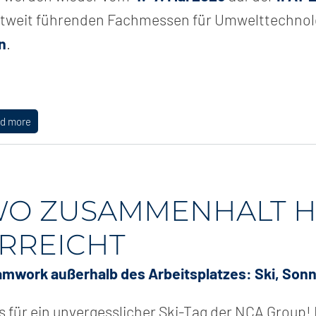
tweit führenden Fachmessen für Umwelttechnol
n
.
ad more
O ZUSAMMENHALT 
RREICHT
mwork außerhalb des Arbeitsplatzes: Ski, Sonn
 für ein unvergesslicher Ski-Tag der NCA Group!