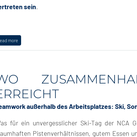
ertreten sein
.
read more
WO ZUSAMMENHA
ERREICHT
eamwork außerhalb des Arbeitsplatzes: Ski, So
as für ein unvergesslicher Ski-Tag der NCA G
raumhaften Pistenverhältnissen, gutem Essen un