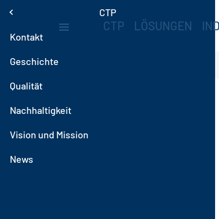
Direkt zum Inhalt
Menu
CTP
MAIN NAVIGA
CTP
LÖSUNGEN
IN
Kontakt
Geschichte
Startseite
News
Qualität
Nachhaltigkeit
Vision und Mission
News
edingungen