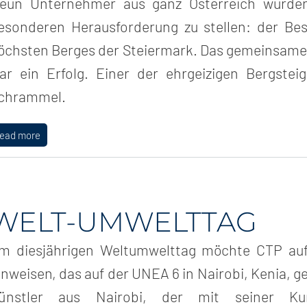
eun Unternehmer aus ganz Österreich wurden
esonderen Herausforderung zu stellen: der Bes
öchsten Berges der Steiermark. Das gemeinsame Z
ar ein Erfolg. Einer der ehrgeizigen Bergstei
chrammel.
read more
WELT-UMWELTTAG
m diesjährigen Weltumwelttag möchte CTP au
inweisen, das auf der UNEA 6 in Nairobi, Kenia, ge
ünstler aus Nairobi, der mit seiner Ku