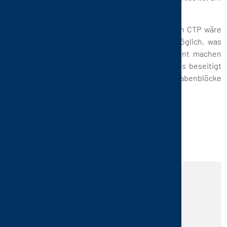
enge Schwankungstoleranzen einzuhalten.
Fazit: Ohne die innovativen Vorschaltanlagen von CTP wäre
die regenerative thermische Oxidation nicht möglich, was
die Abgasreinigung kostenintensiv und ineffizient machen
würde. Das kontinuierliche Bake-out in den RTOs beseitigt
die Ablagerungen, die die keramischen Wabenblöcke
periodisch verstopfen.
VERWIRKLICHEN SIE
IHRE IDEEN MIT
UNSEREN PRODUKTEN