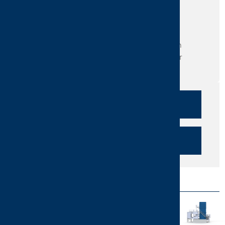
Sind Sie an unseren Produkten und
Dienstleistungen interessiert?
Benötigen Sie weitere Informationen?
Mailen Sie uns Ihre Fragen oder fordern
Sie einen Rückruf an. Wir sind gerne für
Sie da!
RÜCKRUF
ANFRAGE SENDEN