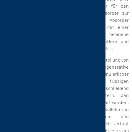
speziell konstruierte RTO, brennbare Vorfilter für den
Feinstaub sowie einen nachgeschalteten Absorber zur
Entfernung anorganischer Fluoride. Der Absorber
verwendet ein Festbett aus Kalkstein, das mit einer
Schältrommel regeneriert wird. Die beladene
Kornoberfläche wird durch den Schälprozess entfernt und
der Restkalkstein wird in das Festbett zurückgeführt.
In der Elektronikindustrie entstehen bei der Herstellung von
TFT-LCD-Bildschirmen Aerosole. Redundante regenerative
thermische Oxidationsanlagen (RTO) mit kontinuierlicher
Verbrennung reinigen diese Aerosole. Die flüssigen
Aerosole werden in Vorfiltern gesammelt und anschließend
entsorgt. Kollektoren, die nach den Filtern, den
Hauptgebläsen und vor dem RTO-Eingang installiert wurden,
garantieren absolute Zuverlässigkeit, da diese Kollektoren
die automatische Umschaltung zwischen den
Gebläsegruppen beeinflussen können. Zusätzlich verfügt
die Anlage über einen Druckregler auf der Produktseite, um