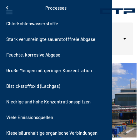
Direkt zum Inhalt
Solutions
Menu
Processes
Chlorkohlenwasserstoffe
Kontakt
Thermisch
VOXcube
RecuKAT
RTO-i-SCR
RotorSor
Automobil
Startseite
Lösungen
Prozesse
Select your language
Deutsch
Stark verunreinigte sauerstofffreie Abgase
Geschicht
Katalytis
AutoTher
AutoKAT
VOCNOxT
WetSorbT
Baumateri
Feinstaub, Halogene und
Aerosole
ngen
Feuchte, korrosive Abgase
Qualität
Hybrid-Sy
MultiTher
RecuNOx
Hybrid-RT
VOXsorbT
Beschicht
Große Mengen mit geringer Konzentration
Nachhalti
Sorptive 
AutoNOx
Chemische
Distickstoffoxid (Lachgas)
Vision und
Elektronik
Niedrige und hohe Konzentrationsspitzen
News
Energie u
dingungen
Viele Emissionsquellen
Holzprodu
Kieselsäurehaltige organische Verbindungen
Konsumgüt